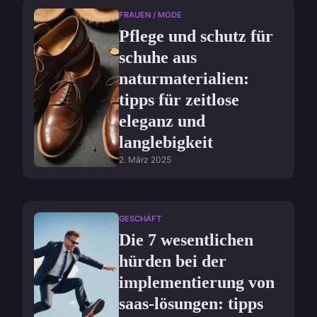
FRAUEN / MODE
Pflege und schutz für
schuhe aus
naturmaterialien:
tipps für zeitlose
eleganz und
langlebigkeit
2. März 2025
GESCHÄFT
Die 7 wesentlichen
hürden bei der
implementierung von
saas-lösungen: tipps